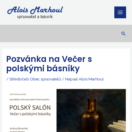
Přeskočit
Main
na
Men
obsah
Hled
Post
navigation
Pozvánka na Večer s
polskými básníky
/
Středočeši Obec spisovatelů
/ Napsal
Alois Marhoul