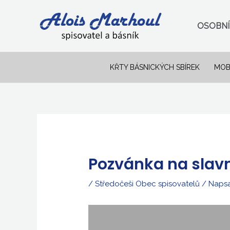
Přeskočit
na
OSOBNÍ
obsah
KŘTY BÁSNICKÝCH SBÍREK
MOB
Post
navigation
Pozvánka na slav
/
Středočeši Obec spisovatelů
/ Naps