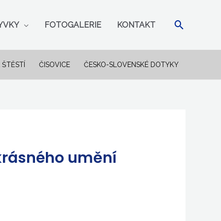
Hledat
YVKY
FOTOGALERIE
KONTAKT
 ŠTĚSTÍ
ČISOVICE
ČESKO-SLOVENSKÉ DOTYKY
 krásného umění